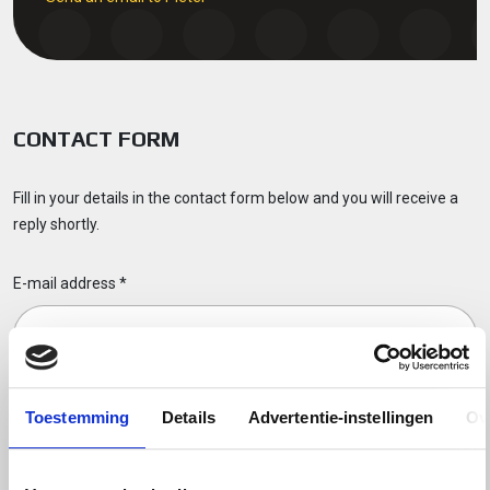
CONTACT FORM
Fill in your details in the contact form below and you will receive a
reply shortly.
E-mail address
*
Name
*
Toestemming
Details
Advertentie-instellingen
Ov