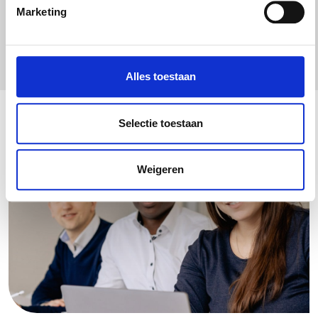
intrekken in de Cookieverklaring.
Marketing
We gebruiken cookies om content en advertenties te
personaliseren, om functies voor social media te bieden
en om ons websiteverkeer te analyseren. Ook delen we
Alles toestaan
informatie over uw gebruik van onze site met onze
partners voor social media, adverteren en analyse. Deze
partners kunnen deze gegevens combineren met andere
Selectie toestaan
informatie die u aan ze heeft verstrekt of die ze hebben
verzameld op basis van uw gebruik van hun services.
Weigeren