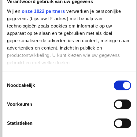
Verantwoord gebruik van uw gegevens
Phone number
Wij en
onze 1022 partners
verwerken je persoonlijke
gegevens (bijv. uw IP-adres) met behulp van
technologieën zoals cookies om informatie op uw
apparaat op te slaan en te gebruiken met als doel
Subject
*
gepersonaliseerde advertenties en content, metingen aan
advertenties en content, inzicht in publiek en
productontwikkeling. U kunt kiezen wie uw gegevens
gebruikt en met welke doelen.
Message
*
Als u het toestaat, willen we ook graag:
Toestemmingsselectie
Noodzakelijk
Informatie verzamelen over uw geografische locatie,
die tot een paar meter nauwkeurig kan zijn
Uw apparaat identificeren door het actief te scannen
Voorkeuren
op specifieke eigenschappen (fingerprinting)
Lees meer over hoe uw persoonlijke gegevens worden
Statistieken
verwerkt en stel uw voorkeuren in het
detailgedeelte
in.
I have read and agree to the
privacy policy
.
U kunt uw toestemming op elk moment wijzigen of