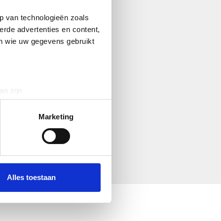
p van technologieën zoals
erde advertenties en content,
en wie uw gegevens gebruikt
an zijn
rinting)
t
detailgedeelte
in. U kunt uw
Marketing
 media te bieden en om ons
ze partners voor social
nformatie die u aan ze heeft
Alles toestaan