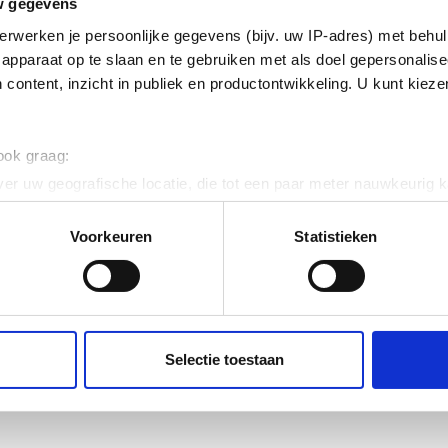
w gegevens
erwerken je persoonlijke gegevens (bijv. uw IP-adres) met behul
apparaat op te slaan en te gebruiken met als doel gepersonalise
 content, inzicht in publiek en productontwikkeling. U kunt kiez
 ook graag:
er uw geografische locatie, die tot een paar meter nauwkeurig k
n door het actief te scannen op specifieke eigenschappen (fingerp
onlijke gegevens worden verwerkt en stel uw voorkeuren in he
Voorkeuren
Statistieken
jzigen of intrekken in de Cookieverklaring.
ent en advertenties te personaliseren, om functies voor social
. Ook delen we informatie over uw gebruik van onze site met on
e. Deze partners kunnen deze gegevens combineren met andere i
Selectie toestaan
erzameld op basis van uw gebruik van hun services.