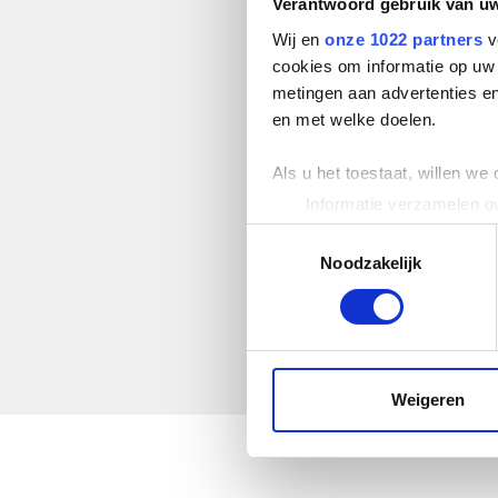
Verantwoord gebruik van u
Wij en
onze 1022 partners
v
cookies om informatie op uw 
metingen aan advertenties en
en met welke doelen.
Als u het toestaat, willen we
Informatie verzamelen ov
Uw apparaat identificere
Toestemmingsselectie
Lees meer over hoe uw perso
Noodzakelijk
toestemming op elk moment wi
We gebruiken cookies om cont
websiteverkeer te analyseren
media, adverteren en analys
Weigeren
verstrekt of die ze hebben v