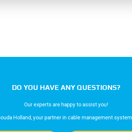
DO YOU HAVE ANY QUESTIONS?
Our experts are happy to assist you!
ouda Holland, your partner in cable management syste