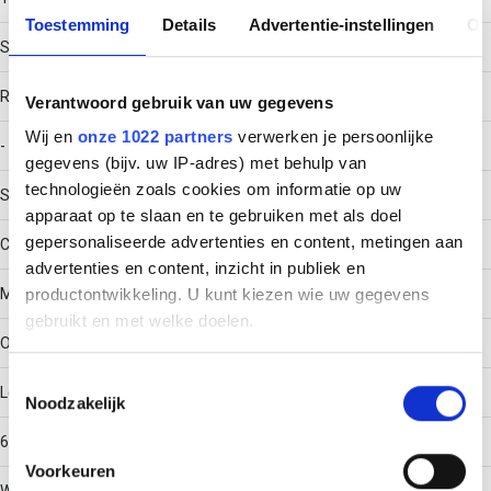
Toestemming
Details
Advertentie-instellingen
Ov
Screw connector
RAL-number
Verantwoord gebruik van uw gegevens
Wij en
onze 1022 partners
verwerken je persoonlijke
-
gegevens (bijv. uw IP-adres) met behulp van
technologieën zoals cookies om informatie op uw
Surface protection
apparaat op te slaan en te gebruiken met als doel
gepersonaliseerde advertenties en content, metingen aan
Continuously galvanised
advertenties en content, inzicht in publiek en
Material quality
productontwikkeling. U kunt kiezen wie uw gegevens
gebruikt en met welke doelen.
Other
Als u het toestaat, willen we ook graag:
Toestemmingsselectie
Length
Noodzakelijk
Informatie verzamelen over uw geografische locatie,
die tot een paar meter nauwkeurig kan zijn
600
Uw apparaat identificeren door het actief te scannen
Voorkeuren
op specifieke eigenschappen (fingerprinting)